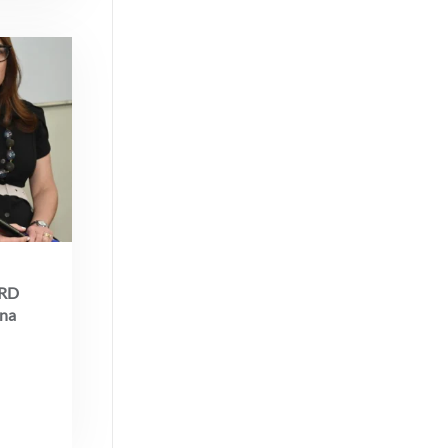
 RD
rna