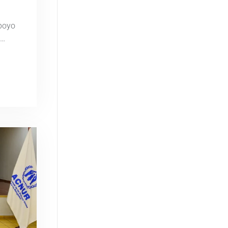
apoyo
s…