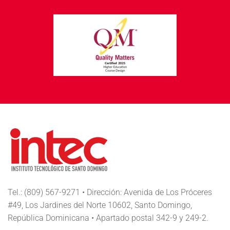
Tel.: (809) 567-9271 • Dirección: Avenida de Los Próceres
#49, Los Jardines del Norte 10602, Santo Domingo,
República Dominicana • Apartado postal 342-9 y 249-2.