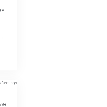
s y
ra
y de