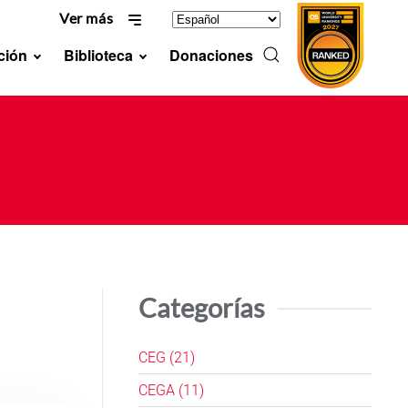
Ver más
ción
Biblioteca
Donaciones
Categorías
CEG (21)
CEGA (11)