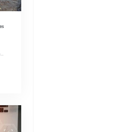
es
a…