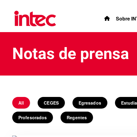
Skip to main content
Sobre I
Notas de prensa
All
CEGES
Egresados
Estudi
Profesorados
Regentes