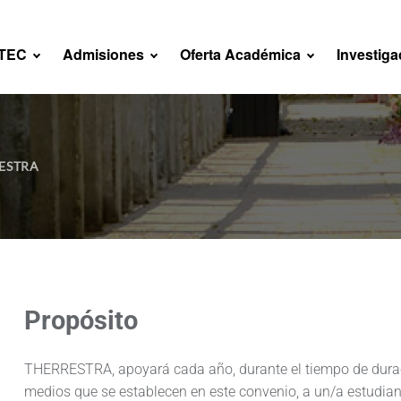
NTEC
Admisiones
Oferta Académica
Investiga
ESTRA
Propósito
THERRESTRA, apoyará cada año, durante el tiempo de duraci
medios que se establecen en este convenio, a un/a estudian