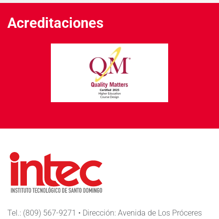
Acreditaciones
Tel.: (809) 567-9271 • Dirección: Avenida de Los Próceres