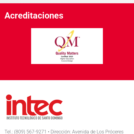
Acreditaciones
Tel.: (809) 567-9271 • Dirección: Avenida de Los Próceres