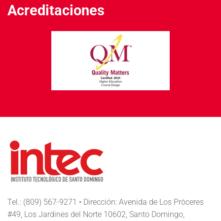
Acreditaciones
Tel.: (809) 567-9271 • Dirección: Avenida de Los Próceres
#49, Los Jardines del Norte 10602, Santo Domingo,