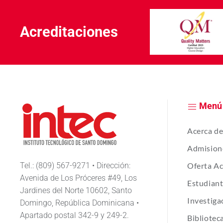
Acreditaciones
Menú
Acerca d
Admision
Tel.: (809) 567-9271 • Dirección:
Oferta A
Avenida de Los Próceres #49, Los
Estudian
Jardines del Norte 10602, Santo
Investiga
Domingo, República Dominicana •
Apartado postal 342-9 y 249-2.
Bibliotec