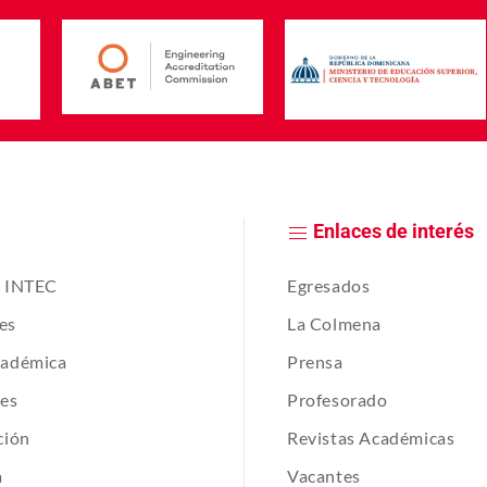
Enlaces de interés
e INTEC
Egresados
es
La Colmena
cadémica
Prensa
tes
Profesorado
ción
Revistas Académicas
a
Vacantes