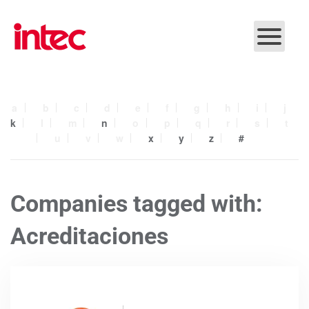
Skip to main content
a
b
c
d
e
f
g
h
i
j
k
l
m
n
o
p
q
r
s
t
u
v
w
x
y
z
#
Companies tagged with:
Acreditaciones