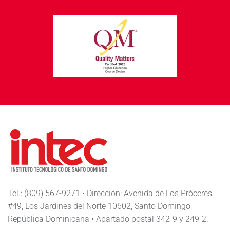
Tel.: (809) 567-9271 • Dirección: Avenida de Los Próceres
#49, Los Jardines del Norte 10602, Santo Domingo,
República Dominicana • Apartado postal 342-9 y 249-2.