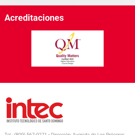
Acreditaciones
Tel.: (809) 567-9271 • Dirección: Avenida de Los Próceres