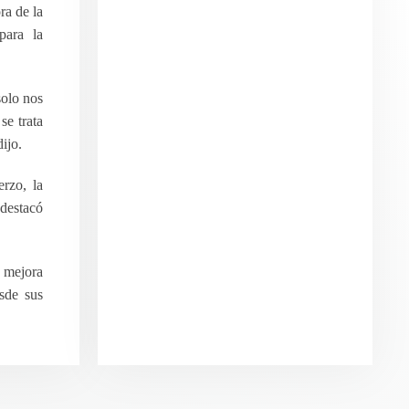
ra de la
para la
solo nos
se trata
ijo.
rzo, la
 destacó
a mejora
sde sus