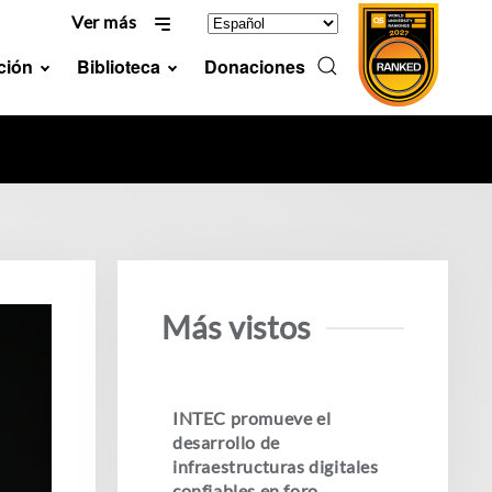
Ver más
ción
Biblioteca
Donaciones
Más vistos
INTEC promueve el
desarrollo de
infraestructuras digitales
confiables en foro