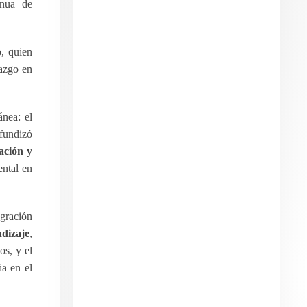
inua de
, quien
razgo en
ánea: el
ofundizó
ación y
ental en
gración
ndizaje
,
os, y el
ia en el