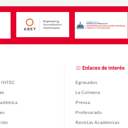
Enlaces de interés
e INTEC
Egresados
es
La Colmena
cadémica
Prensa
tes
Profesorado
ción
Revistas Académicas