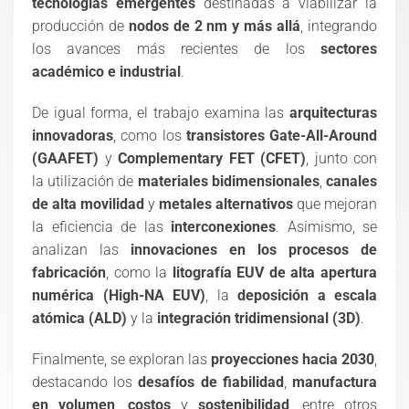
tecnologías emergentes
destinadas a viabilizar la
producción de
nodos de 2 nm y más allá
, integrando
los avances más recientes de los
sectores
académico e industrial
.
De igual forma, el trabajo examina las
arquitecturas
innovadoras
, como los
transistores Gate-All-Around
(GAAFET)
y
Complementary FET (CFET)
, junto con
la utilización de
materiales bidimensionales
,
canales
de alta movilidad
y
metales alternativos
que mejoran
la eficiencia de las
interconexiones
. Asimismo, se
analizan las
innovaciones en los procesos de
fabricación
, como la
litografía EUV de alta apertura
numérica (High-NA EUV)
, la
deposición a escala
atómica (ALD)
y la
integración tridimensional (3D)
.
Finalmente, se exploran las
proyecciones hacia 2030
,
destacando los
desafíos de fiabilidad
,
manufactura
en volumen
,
costos
y
sostenibilidad
, entre otros