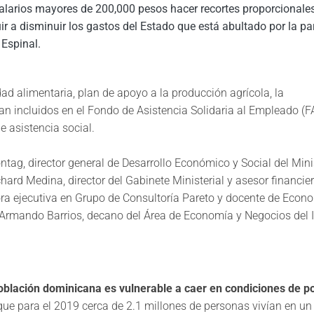
salarios mayores de 200,000 pesos hacer recortes proporcional
uir a disminuir los gastos del Estado que está abultado por la pa
Espinal.​
d alimentaria, plan de apoyo a la producción agrícola, la
n incluidos en el Fondo de Asistencia Solidaria al Empleado (F
 asistencia social.​
tag, director general de Desarrollo Económico y Social del Mini
hard Medina, director del Gabinete Ministerial y asesor financier
ora ejecutiva en Grupo de Consultoría Pareto y docente de Econ
Armando Barrios, decano del Área de Economía y Negocios del I
oblación dominicana es vulnerable a caer en condiciones de p
ue para el 2019 cerca de 2.1 millones de personas vivían en un