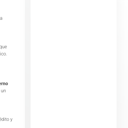
la
 que
o. ​
erno
 un
édito y