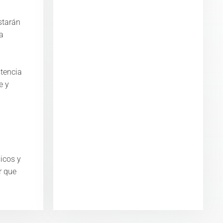
estarán
a
stencia
e y
icos y
r que