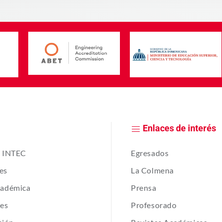
Enlaces de interés
e INTEC
Egresados
es
La Colmena
cadémica
Prensa
tes
Profesorado