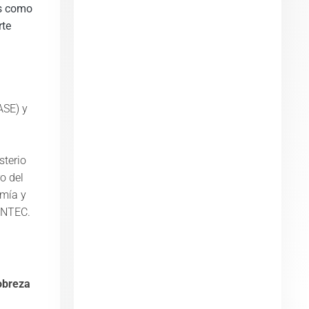
es como
rte
ASE) y
sterio
o del
omía y
NTEC.​
obreza