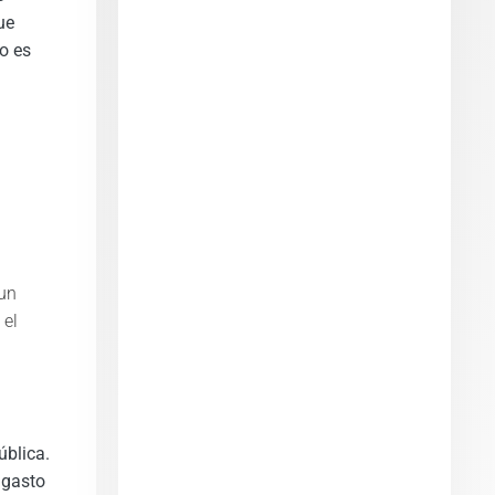
ue
o es
 un
 el
ública.
 gasto