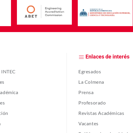
Enlaces de interés
e INTEC
Egresados
es
La Colmena
cadémica
Prensa
tes
Profesorado
ción
Revistas Académicas
a
Vacantes