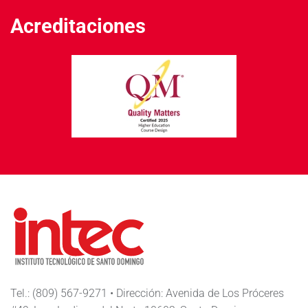
Acreditaciones
Tel.: (809) 567-9271 • Dirección: Avenida de Los Próceres